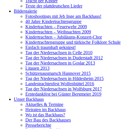
Tracht der Kinder
Texte der plattdeutschen Lieder
Bildergalerie
Fotoshootings mit Jeb Inge am Backhaus!
40 Jahre Kindertrachtengruppe
Kindertrachten – Feuerwehr 2009
Kindertrachten – Weihnachten 2009
Kindertrachten – Jubiläums-Konzert-Chor
Kindertrachtengruppe und türkische Folklore Schule
Einfach traumhaft geknipst!
Tag der Niedersachsen in Celle 2010
Tag der Niedersachsen in Duderstadt 2012
Tag der Niedersachsen in Goslar 2013
Litauen 2013
Schützenausmarsch Hannover 2015
Tag der Niedersachsen in Hildesheim 2015
Landestrachtenfest Wolfenbüttel 2016
Tag der Niedersachsen in Wolfsburg 2017
Erntedankfest bei Günter Bergmeier 2019
Unser Backhaus
Aktuelles & Termine
Heiraten im Backhaus
Wo ist das Backhaus?
Der Bau des Backhauses
Presseberichte