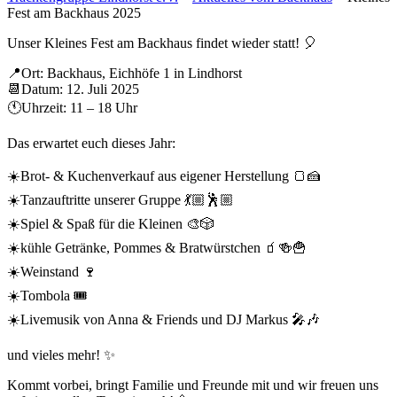
Fest am Backhaus 2025
Unser Kleines Fest am Backhaus findet wieder statt! 🎈
📍Ort: Backhaus, Eichhöfe 1 in Lindhorst
📆Datum: 12. Juli 2025
🕚Uhrzeit: 11 – 18 Uhr
Das erwartet euch dieses Jahr:
☀️Brot- & Kuchenverkauf aus eigener Herstellung 🍞🍰
☀️Tanzauftritte unserer Gruppe 💃🏼🕺🏼
☀️Spiel & Spaß für die Kleinen 🎨🎲
☀️kühle Getränke, Pommes & Bratwürstchen 🧃🍻🍟
☀️Weinstand 🍷
☀️Tombola 🎟️
☀️Livemusik von Anna & Friends und DJ Markus 🎤🎶
und vieles mehr! ✨
Kommt vorbei, bringt Familie und Freunde mit und wir freuen uns