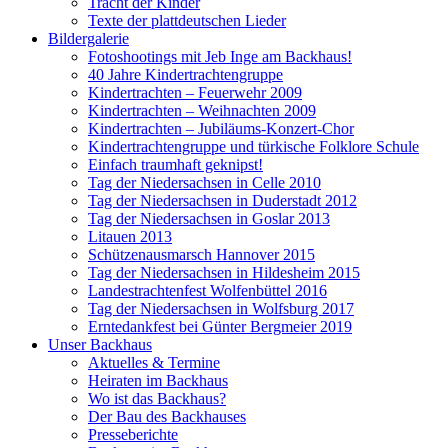
Tracht der Kinder
Texte der plattdeutschen Lieder
Bildergalerie
Fotoshootings mit Jeb Inge am Backhaus!
40 Jahre Kindertrachtengruppe
Kindertrachten – Feuerwehr 2009
Kindertrachten – Weihnachten 2009
Kindertrachten – Jubiläums-Konzert-Chor
Kindertrachtengruppe und türkische Folklore Schule
Einfach traumhaft geknipst!
Tag der Niedersachsen in Celle 2010
Tag der Niedersachsen in Duderstadt 2012
Tag der Niedersachsen in Goslar 2013
Litauen 2013
Schützenausmarsch Hannover 2015
Tag der Niedersachsen in Hildesheim 2015
Landestrachtenfest Wolfenbüttel 2016
Tag der Niedersachsen in Wolfsburg 2017
Erntedankfest bei Günter Bergmeier 2019
Unser Backhaus
Aktuelles & Termine
Heiraten im Backhaus
Wo ist das Backhaus?
Der Bau des Backhauses
Presseberichte