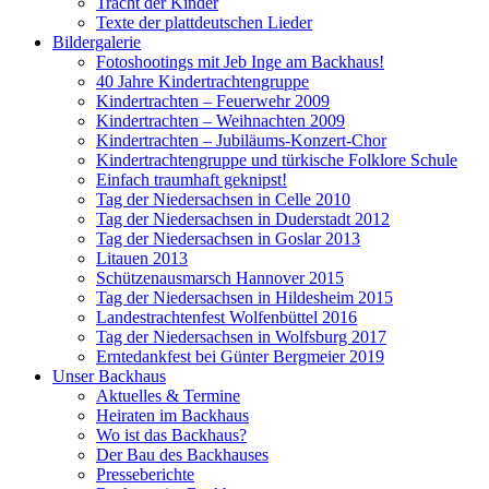
Tracht der Kinder
Texte der plattdeutschen Lieder
Bildergalerie
Fotoshootings mit Jeb Inge am Backhaus!
40 Jahre Kindertrachtengruppe
Kindertrachten – Feuerwehr 2009
Kindertrachten – Weihnachten 2009
Kindertrachten – Jubiläums-Konzert-Chor
Kindertrachtengruppe und türkische Folklore Schule
Einfach traumhaft geknipst!
Tag der Niedersachsen in Celle 2010
Tag der Niedersachsen in Duderstadt 2012
Tag der Niedersachsen in Goslar 2013
Litauen 2013
Schützenausmarsch Hannover 2015
Tag der Niedersachsen in Hildesheim 2015
Landestrachtenfest Wolfenbüttel 2016
Tag der Niedersachsen in Wolfsburg 2017
Erntedankfest bei Günter Bergmeier 2019
Unser Backhaus
Aktuelles & Termine
Heiraten im Backhaus
Wo ist das Backhaus?
Der Bau des Backhauses
Presseberichte