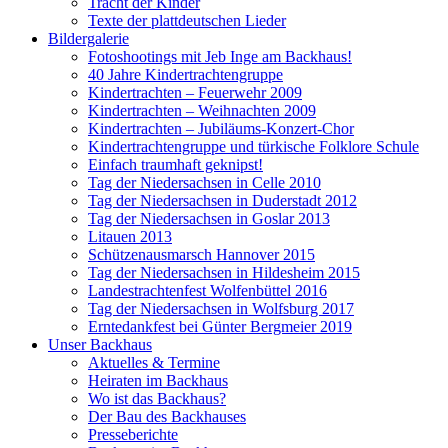
Tracht der Kinder
Texte der plattdeutschen Lieder
Bildergalerie
Fotoshootings mit Jeb Inge am Backhaus!
40 Jahre Kindertrachtengruppe
Kindertrachten – Feuerwehr 2009
Kindertrachten – Weihnachten 2009
Kindertrachten – Jubiläums-Konzert-Chor
Kindertrachtengruppe und türkische Folklore Schule
Einfach traumhaft geknipst!
Tag der Niedersachsen in Celle 2010
Tag der Niedersachsen in Duderstadt 2012
Tag der Niedersachsen in Goslar 2013
Litauen 2013
Schützenausmarsch Hannover 2015
Tag der Niedersachsen in Hildesheim 2015
Landestrachtenfest Wolfenbüttel 2016
Tag der Niedersachsen in Wolfsburg 2017
Erntedankfest bei Günter Bergmeier 2019
Unser Backhaus
Aktuelles & Termine
Heiraten im Backhaus
Wo ist das Backhaus?
Der Bau des Backhauses
Presseberichte