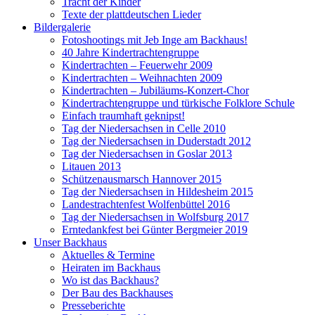
Tracht der Kinder
Texte der plattdeutschen Lieder
Bildergalerie
Fotoshootings mit Jeb Inge am Backhaus!
40 Jahre Kindertrachtengruppe
Kindertrachten – Feuerwehr 2009
Kindertrachten – Weihnachten 2009
Kindertrachten – Jubiläums-Konzert-Chor
Kindertrachtengruppe und türkische Folklore Schule
Einfach traumhaft geknipst!
Tag der Niedersachsen in Celle 2010
Tag der Niedersachsen in Duderstadt 2012
Tag der Niedersachsen in Goslar 2013
Litauen 2013
Schützenausmarsch Hannover 2015
Tag der Niedersachsen in Hildesheim 2015
Landestrachtenfest Wolfenbüttel 2016
Tag der Niedersachsen in Wolfsburg 2017
Erntedankfest bei Günter Bergmeier 2019
Unser Backhaus
Aktuelles & Termine
Heiraten im Backhaus
Wo ist das Backhaus?
Der Bau des Backhauses
Presseberichte