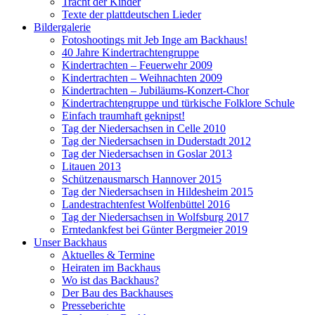
Tracht der Kinder
Texte der plattdeutschen Lieder
Bildergalerie
Fotoshootings mit Jeb Inge am Backhaus!
40 Jahre Kindertrachtengruppe
Kindertrachten – Feuerwehr 2009
Kindertrachten – Weihnachten 2009
Kindertrachten – Jubiläums-Konzert-Chor
Kindertrachtengruppe und türkische Folklore Schule
Einfach traumhaft geknipst!
Tag der Niedersachsen in Celle 2010
Tag der Niedersachsen in Duderstadt 2012
Tag der Niedersachsen in Goslar 2013
Litauen 2013
Schützenausmarsch Hannover 2015
Tag der Niedersachsen in Hildesheim 2015
Landestrachtenfest Wolfenbüttel 2016
Tag der Niedersachsen in Wolfsburg 2017
Erntedankfest bei Günter Bergmeier 2019
Unser Backhaus
Aktuelles & Termine
Heiraten im Backhaus
Wo ist das Backhaus?
Der Bau des Backhauses
Presseberichte